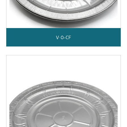
CF-٧٠٥