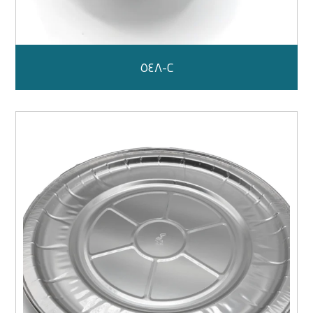
C-٥٤٨