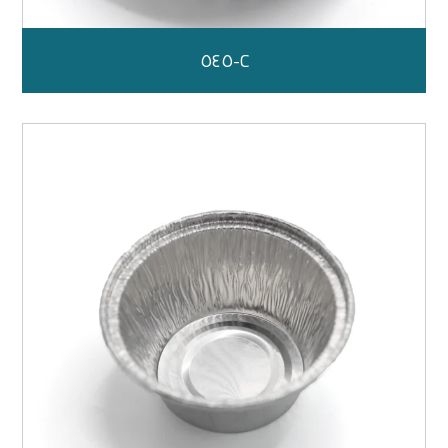
C-٥٤٥