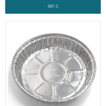
C-٥٤٢