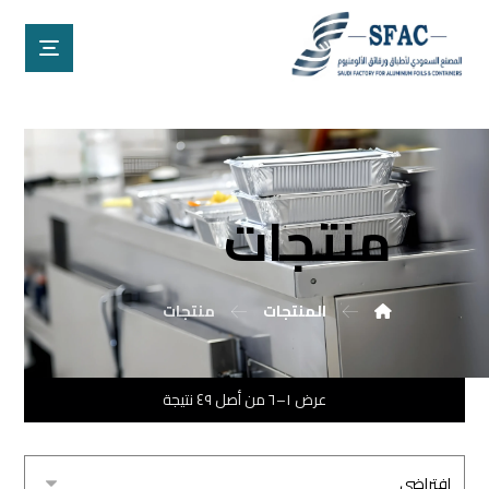
منتجات
المنتجات
منتجات
عرض ١–٦ من أصل ٤٩ نتيجة