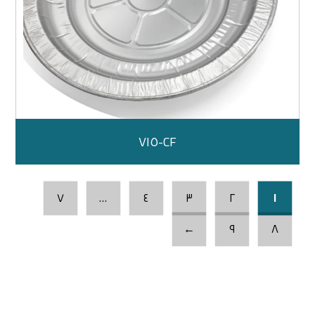
CF-٧١٥
٧
…
٤
٣
٢
١
←
٩
٨