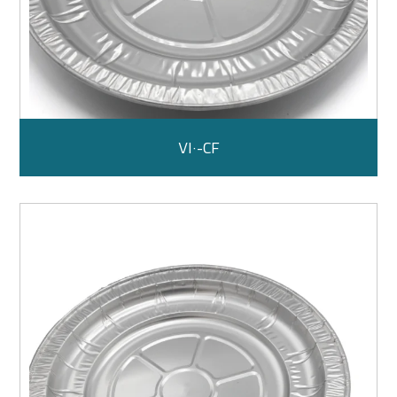
CF-٧١٠