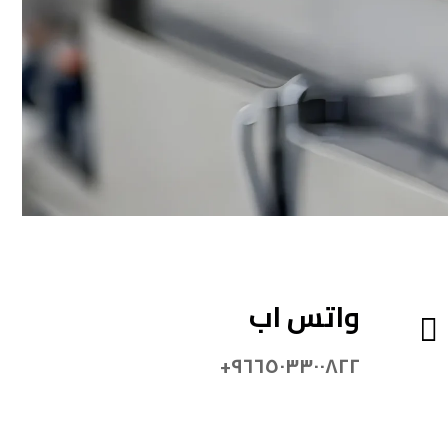
واتس اب
٩٦٦٥٠٣٣٠٠٨٢٢+