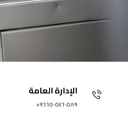
الإدارة العامة
٩٦٦٥٠٥٤٦٠٥٨٩+