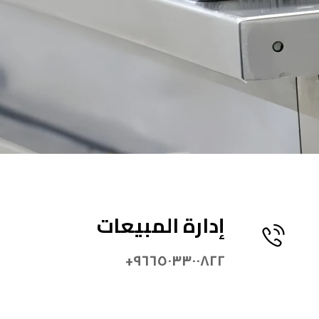
إدارة المبيعات
٩٦٦٥٠٣٣٠٠٨٢٢+