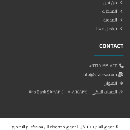
من نحن
المنتجات
المدونة
تواصل معنا
CONTACT
٩٦٦٥٠٣٣٠٠٨٢٢+
info@sfac-sa.com
العنوان
الحساب البنكي Anb Bank SA٣٨٣٠٤٠٠١٠٨٠٠٨٩٤٨٣٥٠٠١
© حقوق النشر ٢٠٢٦. كل الحقوق محفوظة الي sfac-sa تم التصميم